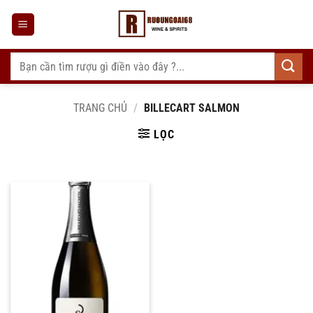
Bỏ
qua
nội
dung
Tìm
kiếm:
TRANG CHỦ
/
BILLECART SALMON
LỌC