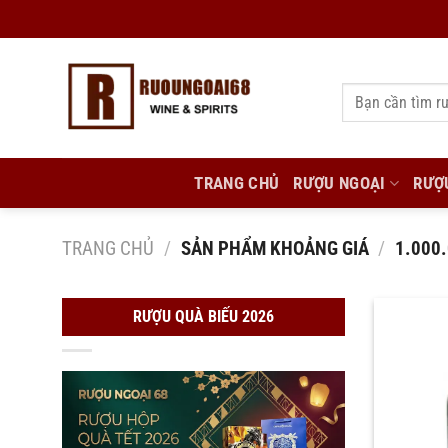
Bỏ
qua
nội
Tìm
dung
kiếm:
TRANG CHỦ
RƯỢU NGOẠI
RƯỢ
TRANG CHỦ
/
SẢN PHẨM KHOẢNG GIÁ
/
1.000.
RƯỢU QUÀ BIẾU 2026