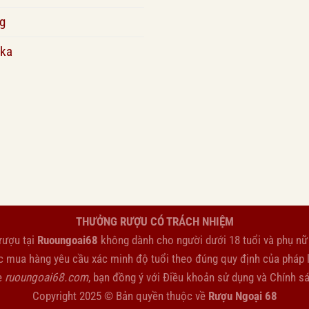
g
ka
THƯỞNG RƯỢU CÓ TRÁCH NHIỆM
rượu tại
Ruoungoai68
không dành cho người dưới 18 tuổi và phụ nữ
c mua hàng yêu cầu xác minh độ tuổi theo đúng quy định của pháp l
e
ruoungoai68.com
, bạn đồng ý với
Điều khoản sử dụng
và
Chính s
Copyright 2025 © Bản quyền thuộc về
Rượu Ngoại 68