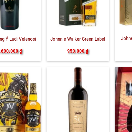
John
g Ý Ludi Velenosi
Johnnie Walker Green Label
.600.000
₫
950.000
₫