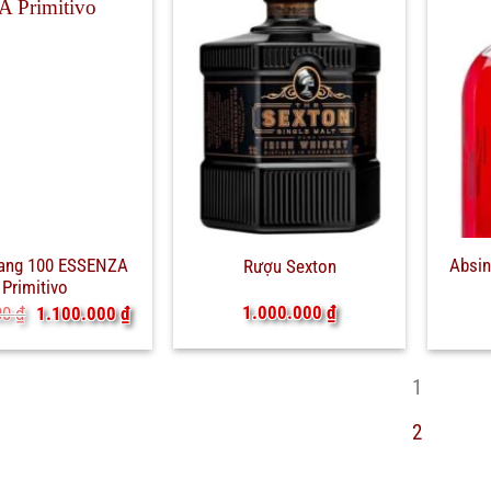
ang 100 ESSENZA
Absin
Rượu Sexton
Primitivo
Giá
Giá
1.000.000
₫
00
₫
1.100.000
₫
gốc
hiện
là:
tại
1.450.000 ₫.
là:
1
1.100.000 ₫.
2