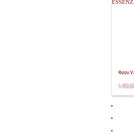
Rượu V
1.450.0