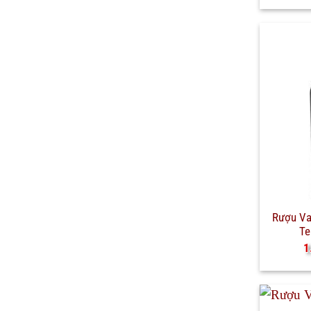
Rượu V
Te
1