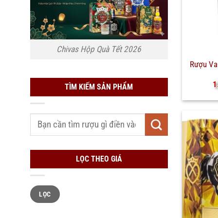
Chivas Hộp Quà Tết 2026
Rượu Van
1
TÌM KIẾM SẢN PHẨM
Tìm
kiếm:
LỌC THEO GIÁ
Giá
Giá
LỌC
tối
tối
thiểu
đa