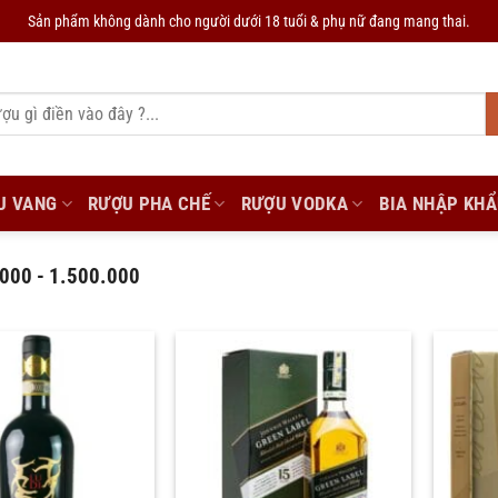
Sản phẩm không dành cho người dưới 18 tuổi & phụ nữ đang mang thai.
U VANG
RƯỢU PHA CHẾ
RƯỢU VODKA
BIA NHẬP KH
000 - 1.500.000