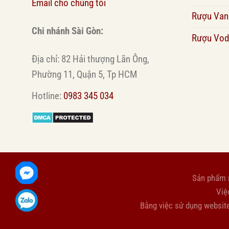
Email cho chúng tôi
Rượu Van
Chi nhánh Sài Gòn:
Rượu Vod
Địa chỉ: 82 Hải thượng Lãn Ông,
Phường 11, Quận 5, Tp HCM
Hotline:
0983 345 034
Sản phẩm 
Việ
Bằng việc sử dụng websit