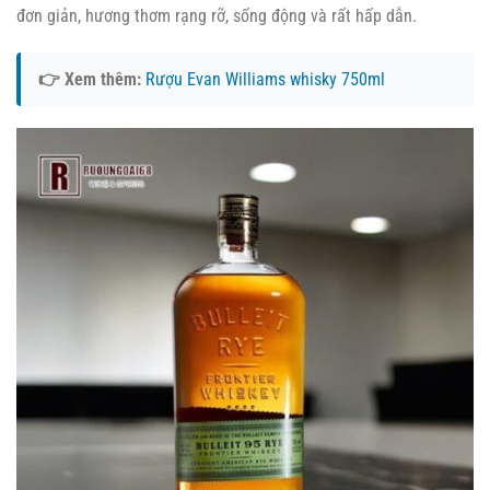
đơn giản, hương thơm rạng rỡ, sống động và rất hấp dẫn.
👉 Xem thêm:
Rượu Evan Williams whisky 750ml