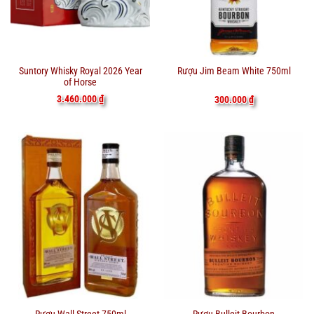
Suntory Whisky Royal 2026 Year
Rượu Jim Beam White 750ml
of Horse
3.460.000
₫
300.000
₫
Rượu Wall Street 750ml
Rượu Bulleit Bourbon