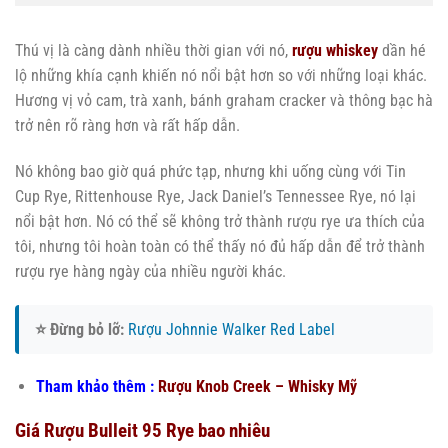
Thú vị là càng dành nhiều thời gian với nó,
rượu whiskey
dần hé
lộ những khía cạnh khiến nó nổi bật hơn so với những loại khác.
Hương vị vỏ cam, trà xanh, bánh graham cracker và thông bạc hà
trở nên rõ ràng hơn và rất hấp dẫn.
Nó không bao giờ quá phức tạp, nhưng khi uống cùng với Tin
Cup Rye, Rittenhouse Rye, Jack Daniel’s Tennessee Rye, nó lại
nổi bật hơn. Nó có thể sẽ không trở thành rượu rye ưa thích của
tôi, nhưng tôi hoàn toàn có thể thấy nó đủ hấp dẫn để trở thành
rượu rye hàng ngày của nhiều người khác.
⭐ Đừng bỏ lỡ:
Rượu Johnnie Walker Red Label
Tham khảo thêm :
Rượu Knob Creek – Whisky Mỹ
Giá Rượu Bulleit 95 Rye bao nhiêu