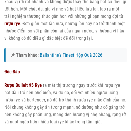
khẩu vị rơi rất nhanh và không được thay thế bằng bất cứ điều gì
tốt hơn. Một chút da, gia vị nhẹ và hạt tiêu lưu lại, tạo ra một
trải nghiệm thưởng thức gần hơn với những gì bạn mong đợi từ
rượu rye
. Đơn giản một lần nữa, nhưng lần này nó trở thành một
nhược điểm so với phần còn lại của ngụm nước, vì hương vị hậu
vị không có đủ điều gì đặc biệt để đối trọng lại.
📌 Tham khảo:
Ballantine’s Finest Hộp Quà 2026
Độc Đáo
Rượu Bulleit 95 Rye
ra mắt thị trường ngay trước khi rượu rye
bắt đầu trở nên phổ biến, và do đó, đối với nhiều người uống
rượu rye và bartender, nó đã trở thành rượu rye mặc định của họ.
Nói chung không gây ấn tượng mạnh, nó dường như cố gắng trở
nên không gây phản ứng, mang đến hương vị nhẹ nhàng, rạng rỡ
và ngọt ngào hơn nhiều loại rye khác trong tầm giá.