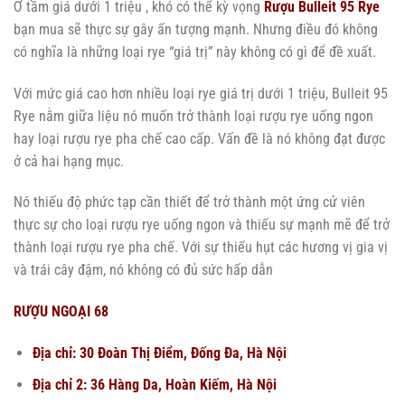
Ở tầm giá dưới 1 triệu , khó có thể kỳ vọng
Rượu Bulleit 95 Rye
bạn mua sẽ thực sự gây ấn tượng mạnh. Nhưng điều đó không
có nghĩa là những loại rye “giá trị” này không có gì để đề xuất.
Với mức giá cao hơn nhiều loại rye giá trị dưới 1 triệu, Bulleit 95
Rye nằm giữa liệu nó muốn trở thành loại rượu rye uống ngon
hay loại rượu rye pha chế cao cấp. Vấn đề là nó không đạt được
ở cả hai hạng mục.
Nó thiếu độ phức tạp cần thiết để trở thành một ứng cử viên
thực sự cho loại rượu rye uống ngon và thiếu sự mạnh mẽ để trở
thành loại rượu rye pha chế. Với sự thiếu hụt các hương vị gia vị
và trái cây đậm, nó không có đủ sức hấp dẫn
RƯỢU NGOẠI 68
Địa chỉ: 30 Đoàn Thị Điểm, Đống Đa, Hà Nội
Địa chỉ 2: 36 Hàng Da, Hoàn Kiếm, Hà Nội