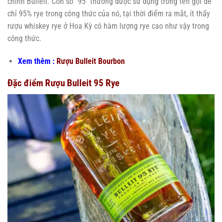
chính Bulleit. Con số “95” thường được sử dụng trong tên gọi để
chỉ 95% rye trong công thức của nó, tại thời điểm ra mắt, ít thấy
rượu whiskey rye ở Hoa Kỳ có hàm lượng rye cao như vậy trong
công thức.
Xem thêm :
Rượu Bulleit Bourbon
Đặc điểm Rượu Bulleit 95 Rye