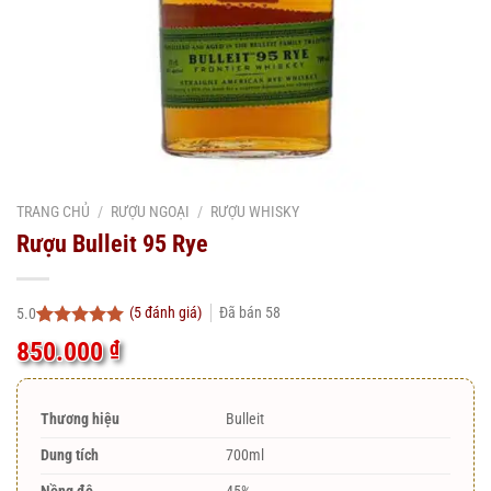
TRANG CHỦ
/
RƯỢU NGOẠI
/
RƯỢU WHISKY
Rượu Bulleit 95 Rye
(
5
đánh giá)
Đã bán
58
5.0
5.0
5
trên 5
850.000
₫
dựa trên
đánh giá
Thương hiệu
Bulleit
Dung tích
700ml