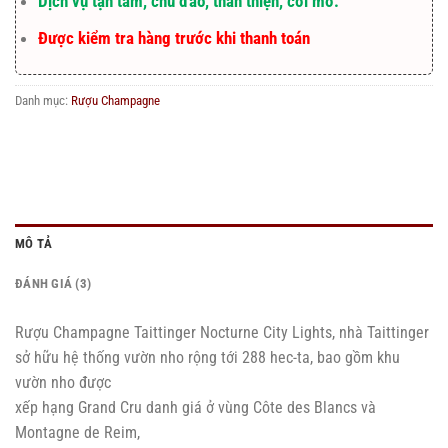
Dịch vụ tận tâm, chu đáo, thân thiện, cởi mở.
Được kiểm tra hàng trước khi thanh toán
Danh mục:
Rượu Champagne
MÔ TẢ
ĐÁNH GIÁ (3)
Rượu Champagne Taittinger Nocturne City Lights, nhà Taittinger
sở hữu hệ thống vườn nho rộng tới 288 hec-ta, bao gồm khu
vườn nho được
xếp hạng Grand Cru danh giá ở vùng Côte des Blancs và
Montagne de Reim,