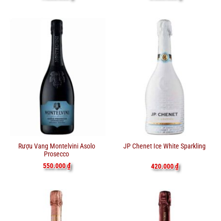
Rượu Vang Montelvini Asolo
JP Chenet Ice White Sparkling
Prosecco
550.000
₫
420.000
₫