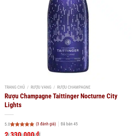
TRANG CHỦ
/
RƯỢU VANG
/
RƯỢU CHAMPAGNE
Rượu Champagne Taittinger Nocturne City
Lights
(
3
đánh giá)
Đã bán
45
5.0
5.0
3
trên 5
2.330.000
₫